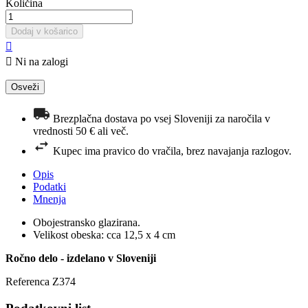
Količina
Dodaj v košarico


Ni na zalogi
Brezplačna dostava po vsej Sloveniji za naročila v
vrednosti 50 € ali več.
Kupec ima pravico do vračila, brez navajanja razlogov.
Opis
Podatki
Mnenja
Obojestransko glazirana.
Velikost obeska: cca 12,5 x 4 cm
Ročno delo - izdelano v Sloveniji
Referenca
Z374