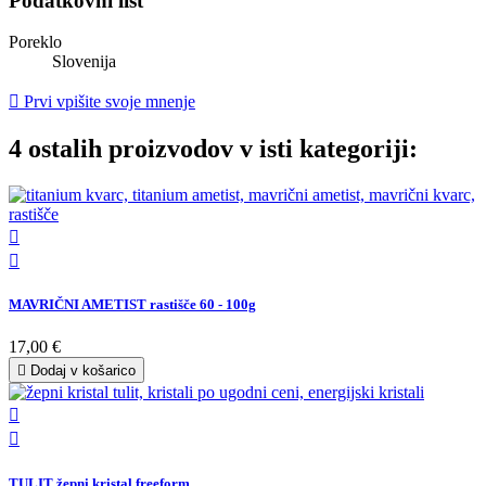
Podatkovni list
Poreklo
Slovenija

Prvi vpišite svoje mnenje
4 ostalih proizvodov v isti kategoriji:


MAVRIČNI AMETIST rastišče 60 - 100g
17,00 €

Dodaj v košarico


TULIT žepni kristal freeform