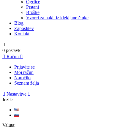
Ogrlice
Prstani
Broške
Vzorci za nakit iz klekljane čipke
Blog
Zaposlitev
Kontakt

0
postavk

Račun

Prijavite se
Moj račun
Naročilo
Seznam želja

Nastavitve

Jezik:
Valuta: