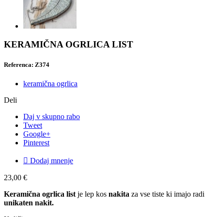
KERAMIČNA OGRLICA LIST
Referenca: Z374
keramična ogrlica
Deli
Daj v skupno rabo
Tweet
Google+
Pinterest

Dodaj mnenje
23,00 €
Keramična ogrlica list
je lep kos
nakita
za vse tiste ki imajo radi
unikaten nakit.