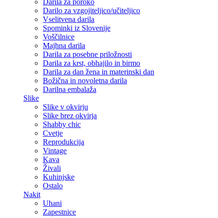
Darila za poroko
Darilo za vzgojiteljico/učiteljico
Vselitvena darila
Spominki iz Slovenije
Voščilnice
Majhna darila
Darila za posebne priložnosti
Darila za krst, obhajilo in birmo
Darila za dan žena in materinski dan
Božična in novoletna darila
Darilna embalaža
Slike
Slike v okvirju
Slike brez okvirja
Shabby chic
Cvetje
Reprodukcija
Vintage
Kava
Živali
Kuhinjske
Ostalo
Nakit
Uhani
Zapestnice