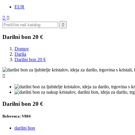
EUR



Darilni bon 20 €
Domov
Darila
Darilni bon 20 €

Darilni bon 20 €
Referenca: V884
darilni bon