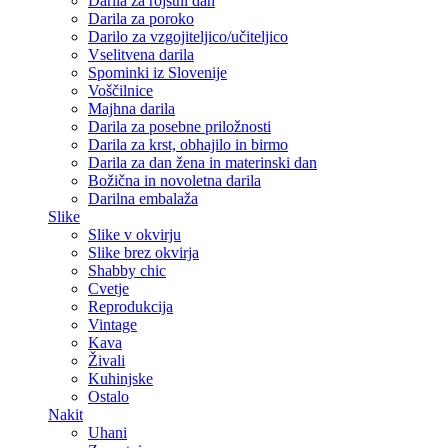
Darila za rojstni dan
Darila za poroko
Darilo za vzgojiteljico/učiteljico
Vselitvena darila
Spominki iz Slovenije
Voščilnice
Majhna darila
Darila za posebne priložnosti
Darila za krst, obhajilo in birmo
Darila za dan žena in materinski dan
Božična in novoletna darila
Darilna embalaža
Slike
Slike v okvirju
Slike brez okvirja
Shabby chic
Cvetje
Reprodukcija
Vintage
Kava
Živali
Kuhinjske
Ostalo
Nakit
Uhani