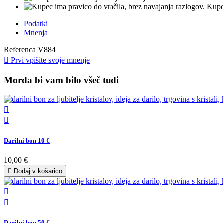
Kupec
Podatki
Mnenja
Referenca
V884

Prvi vpišite svoje mnenje
Morda bi vam bilo všeč tudi


Darilni bon 10 €
10,00 €

Dodaj v košarico


Darilni bon 50 €