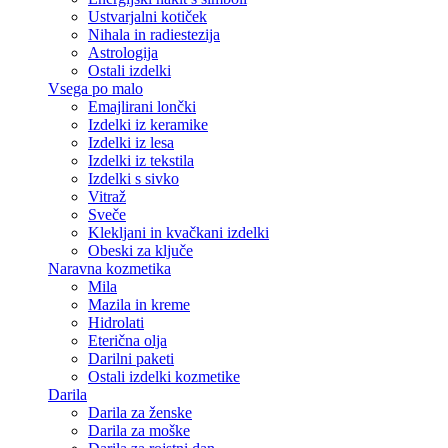
Ustvarjalni kotiček
Nihala in radiestezija
Astrologija
Ostali izdelki
Vsega po malo
Emajlirani lončki
Izdelki iz keramike
Izdelki iz lesa
Izdelki iz tekstila
Izdelki s sivko
Vitraž
Sveče
Klekljani in kvačkani izdelki
Obeski za ključe
Naravna kozmetika
Mila
Mazila in kreme
Hidrolati
Eterična olja
Darilni paketi
Ostali izdelki kozmetike
Darila
Darila za ženske
Darila za moške