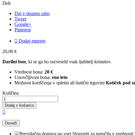
Deli
Daj v skupno rabo
Tweet
Google+
Pinterest

Dodaj mnenje
20,00 €
Darilni bon
, ki se ga bo razveselil vsak ljubitelj kristalov.
Vrednost bona:
20 €
Unovčljivost bona:
eno leto
Možnost koriščenja v spletni ali butični trgovini
Kotiček pod s
Količina
Dodaj v košarico
