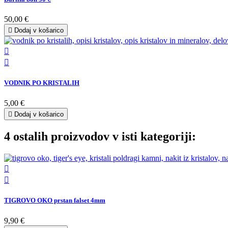
50,00 €

Dodaj v košarico


VODNIK PO KRISTALIH
5,00 €

Dodaj v košarico
4 ostalih proizvodov v isti kategoriji:


TIGROVO OKO prstan falset 4mm
9,90 €