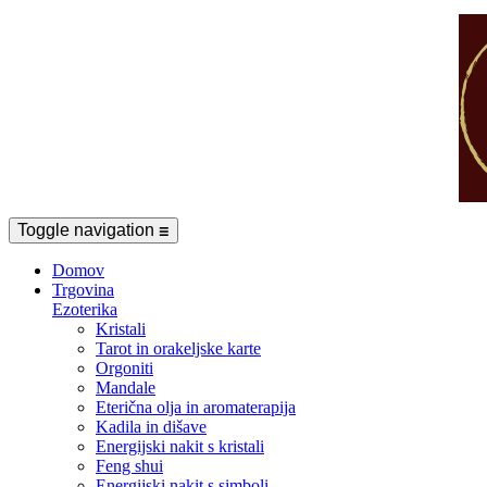
Toggle navigation
☰
Domov
Trgovina
Ezoterika
Kristali
Tarot in orakeljske karte
Orgoniti
Mandale
Eterična olja in aromaterapija
Kadila in dišave
Energijski nakit s kristali
Feng shui
Energijski nakit s simboli