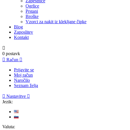
Zapestnice
Ogrlice
Prstani
Broške
Vzorci za nakit iz klekljane čipke
Blog
Zaposlitev
Kontakt

0
postavk

Račun

Prijavite se
Moj račun
Naročilo
Seznam želja

Nastavitve

Jezik:
Valuta: