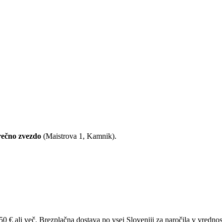
rečno zvezdo
(Maistrova 1, Kamnik).
Brezplačna dostava po vsej Sloveniji za naročila v vrednost